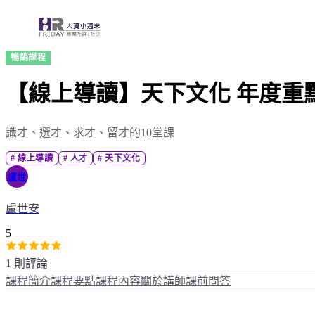
暢銷課程
【線上導讀】天下文化 年度重
識才、選才、求才、留才的10堂課
#
線上導讀
#
人才
#
天下文化
盧世
盧世安
5
1 則評論
課程簡介
課程要點
課程內容
關於講師
課前問答