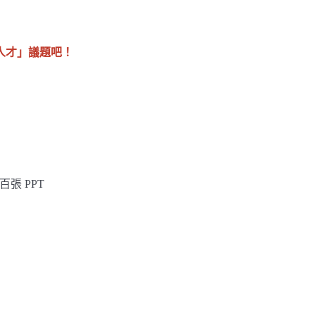
人才」議題吧！
百張 PPT