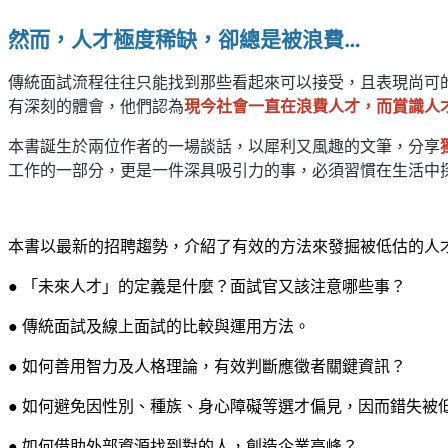
…
然而，人才極度稀缺，卻總是被浪費
傳統面試流程往往只能找到那些看起來可以接受，且表現尚可
有深刻的體會，他們認為
現今社會一直在浪費人才，而賞識人
本書
誕生於兩位作者的一場談話，以犀利又風趣的文筆，分享
工作的一部分，更是一件深具吸引力的事，必須習慣在生活中
本書以最新的招聘趨勢，介紹了有效的方法來發掘被低估的人
● 「未來人才」的定義是什麼？面試官又該注意哪些事？
● 傳統面試及線上面試的比較與運用方法。
● 如何善用智力及人格理論，有效判斷應徵者關鍵資訊？
● 如何避免因性別、種族、身心障礙等選才偏見，因而錯失被
● 如何借助外部資源找到對的人，創造企業高峰？