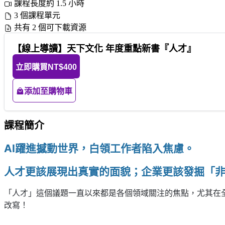
課程長度約 1.5 小時
3 個課程單元
共有 2 個可下載資源
【線上導讀】天下文化 年度重點新書『人才』
立即購買
NT$400
添加至購物車
課程簡介
AI
躍進撼動世界，白領工作者陷入焦慮。
人才更該展現出真實的面貌；企業更該發掘「
「人才」這個議題一直以來都是各個領域關注的焦點，尤其
在
改寫！