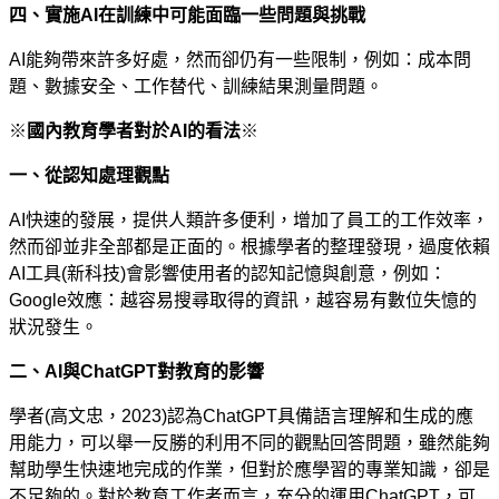
四、實施
AI
在訓練中可能面臨一些問題與挑戰
AI
能夠帶來許多好處，然而卻仍有一些限制，例如：成本問
題、數據安全、工作替代、訓練結果測量問題。
※
國內教育學者對於
AI
的看法
※
一、從認知處理觀點
AI
快速的發展，提供人類許多便利，增加了員工的工作效率，
然而卻並非全部都是正面的。根據學者的整理發現，過度依賴
AI
工具
(
新科技
)
會影響使用者的認知記憶與創意，例如：
Google
效應：越容易搜尋取得的資訊，越容易有數位失憶的
狀況發生。
二、
AI
與
ChatGPT
對教育的影響
學者
(
高文忠，
2023)
認為
ChatGPT
具備語言理解和生成的應
用能力，可以舉一反勝的利用不同的觀點回答問題，雖然能夠
幫助學生快速地完成的作業，但對於應學習的專業知識，卻是
不足夠的。對於教育工作者而言，充分的運用
ChatGPT
，可