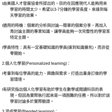
l
由美國人才發展協會所提出的，目的在因應現代人能夠用來
學習的時間太少。希望以
3-7
分鐘的學習長度，來達到每
天學習的效果。
l
適用的時機：個案的分析與討論—簡單的個案分享，再加入
育討論主題的專業知識，讓學員能夠一次完整性的學習某
特定主題。
l
學員特性：具有一定基礎知識的學員
(
達到知識擴充
)
，而非從
零開始。
2.
個人化學習
(Personalized learning)
：
l
考量到每位學員的能力、興趣與需求，打造出量身訂做的學
習環境。
l
有研究指出個人化學習有助於學生在數學或閱讀科目的表
現，但因為實際執行起來是一項困難的任務，所以對於該
學習討論多於實際驗證。
3.
混成學習
(Blended learning)
：