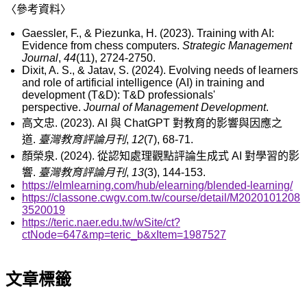
〈參考資料〉
Gaessler, F., & Piezunka, H. (2023). Training with AI:
Evidence from chess computers.
Strategic Management
Journal
,
44
(11), 2724-2750.
Dixit, A. S., & Jatav, S. (2024). Evolving needs of learners
and role of artificial intelligence (AI) in training and
development (T&D): T&D professionals'
perspective.
Journal of Management Development
.
高文忠
. (2023). AI
與
ChatGPT
對教育的影響與因應之
道
.
臺灣教育評論月刊
,
12
(7), 68-71.
顏榮泉
. (2024).
從認知處理觀點評論生成式
AI
對學習的影
響
.
臺灣教育評論月刊
,
13
(3), 144-153.
https://elmlearning.com/hub/elearning/blended-learning/
https://classone.cwgv.com.tw/course/detail/M2020101208
3520019
https://teric.naer.edu.tw/wSite/ct?
ctNode=647&mp=teric_b&xItem=1987527
文章標籤