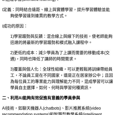
l
定義：同時結合遠距、線上與實體學習，提升學習體驗並能
夠使學習達到連貫的教學方式。
l
成功的原因：
1)
學習趨勢與反饋：混合線上與線下的技術，使老師能夠
迅速的將最新的學習趨勢和模式融入課程中。
2)
更低的成本：減少學員為了上課而需要的移動成本
(
交
通
)
，同時也降低了講師的時間需求。
3)
覆蓋與個人化：全球性組織，可以更輕鬆將訓練帶給員
工，不論員工是在不同國家，還是正在居家辦公中；且因
為每位員工的專業能力與理解能力不同，混成學習可以讓
學員自主選擇，如何、何時與學習何種資訊。
二、利用
AI
能夠有效促進有意義的學員參與
AI
技術，如聊天機器人
(chatbots)
、影片推薦系統
(video
recommendation systems)
和智慧型教學系統
(intelligent