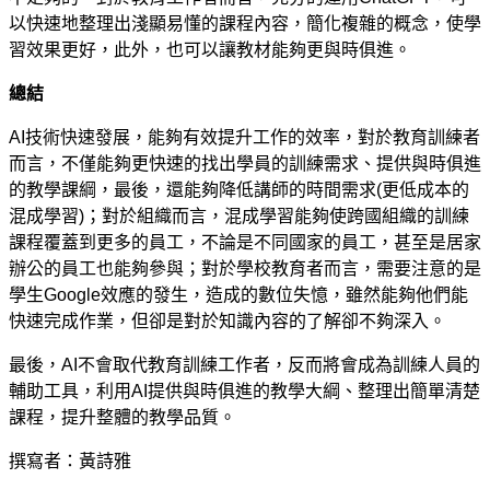
以快速地整理出淺顯易懂的課程內容，簡化複雜的概念，使學
習效果更好，此外，也可以讓教材能夠更與時俱進。
總結
AI
技術快速發展，能夠有效提升工作的效率，對於教育訓練者
而言，不僅能夠更快速的找出學員的訓練需求、提供與時俱進
的教學課綱，最後，還能夠降低講師的時間需求
(
更低成本的
混成學習
)
；對於組織而言，混成學習能夠使跨國組織的訓練
課程覆蓋到更多的員工，不論是不同國家的員工，甚至是居家
辦公的員工也能夠參與；對於學校教育者而言，需要注意的是
學生
Google
效應的發生，造成的數位失憶，雖然能夠他們能
快速完成作業，但卻是對於知識內容的了解卻不夠深入。
最後，
AI
不會取代教育訓練工作者，反而將會成為訓練人員的
輔助工具，利用
AI
提供與時俱進的教學大綱、整理出簡單清楚
課程，提升整體的教學品質。
撰寫者：黃詩雅