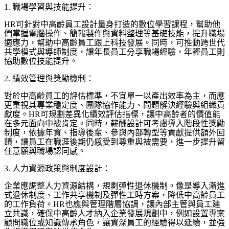
1.
職場學習與技能提升：
HR
可針對中高齡員工設計量身打造的數位學習課程，幫助他
們掌握電腦操作、簡報製作與資料整理等基礎技能，提升職場
適應力，幫助中高齡員工跟上科技發展。同時，可推動跨世代
共學模式與導師制度，讓年長員工分享職場經驗，年輕員工則
協助數位技能提升。
2.
績效管理與獎勵機制：
對於中高齡員工的評估標準，不宜單一以產出效率為主，而應
更重視其專業穩定度、團隊協作能力、問題解決經驗與組織貢
獻度。
HR
可規劃差異化績效評估指標，讓中高齡者的價值能
在多元面向中被肯定。同時，薪酬設計可考慮導入階段性獎勵
制度，依據年資、指導後輩、參與內部轉型等貢獻提供額外回
饋，讓員工在職涯後期仍感受到尊重與被需要，進一步提升留
任意願與職場認同感。
3.
人力資源政策與制度設計：
企業應調整人力資源結構，規劃彈性退休機制。像是導入漸進
式退休制度、工作共享機制及彈性工時方案，降低中高齡員工
的工作負荷。
HR
也應與管理階層協調，讓內部主管與員工建
立共識，確保中高齡人才納入企業發展規劃中，例如設置專案
顧問職位或知識傳承角色，讓資深員工的經驗得以延續，並強