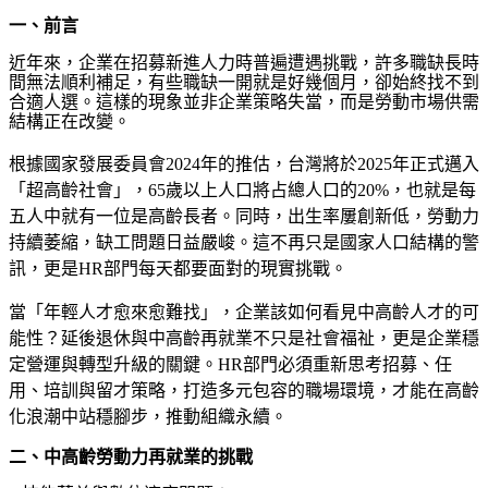
一、前言
近年來，企業在招募新進人力時普遍遭遇挑戰，許多職缺長時
間無法順利補足，有些職缺一開就是好幾個月，卻始終找不到
合適人選。這樣的現象並非企業策略失當，而是勞動市場供需
結構正在改變。
根據國家發展委員會
2024
年的推估，台灣將於
2025
年正式邁入
「超高齡社會」，
65
歲以上人口將占總人口的
20%
，也就是每
五人中就有一位是高齡長者。同時，出生率屢創新低，勞動力
持續萎縮，缺工問題日益嚴峻。這不再只是國家人口結構的警
訊，更是
HR
部門每天都要面對的現實挑戰。
當「年輕人才愈來愈難找」，企業該如何看見中高齡人才的可
能性？延後退休與中高齡再就業不只是社會福祉，更是企業穩
定營運與轉型升級的關鍵。
HR
部門必須重新思考招募、任
用、培訓與留才策略，打造多元包容的職場環境，才能在高齡
化浪潮中站穩腳步，推動組織永續。
二、中高齡勞動力再就業的挑戰