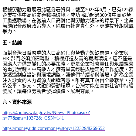
根據勞動力發展署北區分署資料，截至
2023
年
6
月，已有
125
家
企業提供中高齡友善職場環境，成功協助超過
300
位中高齡勞
工重返職場，在當前人口高齡化與勞動力短缺的背景下，企業
若能配合政府政策導入，除履行社會責任外，更能提升組織競
爭力。
五、結論
面對台灣日益嚴重的人口高齡化與勞動力短缺問題，企業與
HR
部門必須加速轉型，積極打造友善的職場環境。這不僅是
因應人力供需變化的必要策略，更是企業社會責任與永續經營
的重要實踐。中高齡人才擁有豐富經驗與穩定的工作態度，若
能透過制度設計與環境調整，讓他們持續參與職場，將為企業
注入珍貴的人力資源與組織智慧。唯有真正落實全齡就業，打
造公平、多元、共融的勞動環境，台灣才能在高齡社會中持續
發展，讓每位勞動者發揮價值、展現尊嚴。
六、資料來源
https://45plus.wda.gov.tw/News_Photo.aspx?
n=77&sms=10372&_CSN=141
https://money.udn.com/money/story/122329/8269652