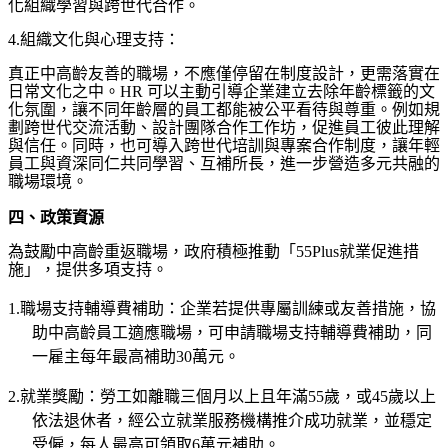
化組織學習與跨世代合作。
4.
組織文化與心理支持：
真正中高齡友善的職場，不應僅停留在制度設計，更需落實在
日常文化之中。
HR
可以主動引導企業建立去除年齡標籤的文
化氛圍，讓不同年齡層的員工都能被公平看待與尊重。例如規
劃跨世代交流活動、設計團隊合作工作坊，促進員工彼此理解
與信任。同時，也可導入跨世代培訓與專案合作制度，讓年輕
員工與資深同仁共同學習、互補所長，進一步營造多元共融的
職場環境。
四、政策資源
為鼓勵中高齡重返職場，政府積極推動「
55Plus
就業促進措
施」，提供多項支持。
1.
職場支持輔導費補助：企業若提供專屬訓練或友善措施，協
助中高齡員工適應職場，可申請職場支持輔導費補助，同
一雇主每年最高補助
30
萬元。
2.
就業獎勵：勞工如離職三個月以上且年滿
55
歲，或
45
歲以上
依法退休者，經公立就業服務機構推介成功就業，並穩定
受僱，每人最高可領取
6
萬元補助。