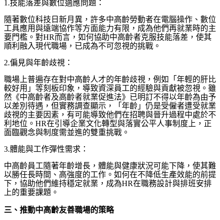
1.
技能落差與數位適應問題：
隨著數位科技日新月異，許多中高齡勞動者在電腦操作、數位
工具應用與遠端協作等方面能力有限，成為他們再就業時的主
要門檻。對
HR
而言，如何協助中高齡者克服技能落差，使其
順利融入現代職場，已成為不可忽視的挑戰。
2.
偏見與年齡歧視：
職場上普遍存在對中高齡人才的年齡歧視，例如「年輕的肝比
較好用」等刻板印象，導致資深員工的經驗與貢獻被忽視。雖
然《中高齡者及高齡者就業促進法》已明訂不得以年齡為由予
以差別待遇，但實務調查顯示，「年齡」仍是受僱者遭受就業
歧視的主要因素，有可能導致他們在招聘與晉升過程中處於不
利地位。
HR
在引導企業文化轉型與落實公平人事制度上，正
面臨觀念與制度需並進的雙重挑戰。
3.
體能與工作彈性需求：
中高齡員工隨著年齡增長，體能與健康狀況可能下降，使其難
以勝任長時間、高強度的工作。如何在不降低生產效能的前提
下，協助他們維持穩定就業，成為
HR
在職務設計與排班安排
上的重要課題。
三、推動中高齡友善職場的策略