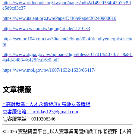
https://www.oldpeople.org.tw/pop/pages/ad62a149c0334f47b5539f
e5d9cd3c37
https://www.italent.org.tw/ePaperD/36/ePaper20240900010
https://www.cw.com.tw/aging/article/5129133
https://senior.104.com.tw/50talent/c/blog/2024friendlyenterpriselectu
re
https://www.dgpa.gov.tw/uploads/dgpa/files/201701/b407fb71-8a8f-
4a4d-8483-4c425fea16e0.pdf
https://www.mol.gov.tw/1607/1632/1633/66417/
文章標籤
#
高齡就業
#
人才永續發展
#
高齡友善職場
客服信箱：hrfriday123@gmail.com
客服電話：0919306346
© 2026 資點研習平台_以人資專業開闊知識工作者視野【人資