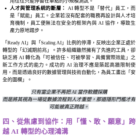
用往往只能停留在單點的
小規模測試。
人才與管理系統的斷層：
AI 轉型不是「替代」員工，而
是「賦能」員工。企業若沒有配套的職務再設計與人才培
育機制，員工便無法在安全的框架內與 AI 協作，導致生
產力原地踏步。
「Ready AI」與「Scaling AI」比例的停滯，反映出企業正處於
轉型的「幻滅期前兆」。許多組織雖然擁有了先進的工具，卻
缺乏將 AI 轉化為「可被信任、可被學習、具備實際效能」之
新工作方式的能力。成功的 AI 治理不應是築起高牆限制使
用，而是透過良好的數據管理與技術自動化，為員工畫出「安
全的圍欄」。
只有當企業不再把 AI 當作軟體採購
而是將其視為一場從數據流程到人才重塑，那道隱形門檻才有
可能被真正跨越。
四、從焦慮到協作：用「懂、敢、願意」跨
越 AI 轉型的心理鴻溝