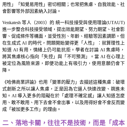
用性」「知覺易用性」密切相關；也常把焦慮、自我效能、社
會影響等外部因素納入討論。
Venkatesh 等人（2003）的 統一科技接受與使用理論(UTAUT)
進一步整合科技接受領域，提出效能期望、努力期望、社會影
響、促成條件等構面，並受性別、年齡、經驗等因素調節。但
在生成式 AI 的時代，問題開始變得更「人性」：就算理性上
知道 AI 有用，情緒上仍可能抗拒。學者在討論 AI 焦慮時，
將其焦慮核心指向「失控」與「不可預測」。當 AI 在心理上
被定位為風險來源，即便功能上有吸引力，使用意願仍會下
降。
《哈佛商業評論》
也用「變革的壓力」去描述這種焦慮：破壞
式創新之所以讓人焦慮，正是因為它逼人快速改變、跳進未
知。AI 導入更多的阻礙在於「處理不確定感」讓人知道怎麼
用、敢不敢用、用下去會不會出事，以及用得好會不會反而變
成「被加更多工作」的理由。
二、落地卡關，往往不是技術，而是「成本