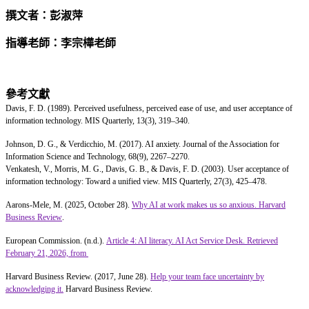
撰文者：彭淑萍
指導老師：李宗樺老師
參考文獻
Davis, F. D. (1989). Perceived usefulness, perceived ease of use, and user acceptance of
information technology. MIS Quarterly, 13(3), 319–340.
Johnson, D. G., & Verdicchio, M. (2017). AI anxiety. Journal of the Association for
Information Science and Technology, 68(9), 2267–2270.
Venkatesh, V., Morris, M. G., Davis, G. B., & Davis, F. D. (2003). User acceptance of
information technology: Toward a unified view. MIS Quarterly, 27(3), 425–478.
Aarons-Mele, M. (2025, October 28).
Why AI at work makes us so anxious. Harvard
Business Review
.
European Commission. (n.d.).
Article 4: AI literacy. AI Act Service Desk. Retrieved
February 21, 2026, from
Harvard Business Review. (2017, June 28).
Help your team face uncertainty by
acknowledging it.
Harvard Business Review.