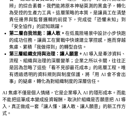
辨」的綜合素養，我們能將原本神祕莫測的黑盒子，轉化
為受控的生產力工具。這層策略的本質，是讓員工在清楚
責任邊界與監督邏輯的前提下，完成從「恐懼未知」到
「安全協作」的認知跳躍。
第二層自我效能：讓人敢。
在低風險場景中設計小步快跑
的成功任務，讓員工在實戰中快速建立掌控感，進而穿越
焦慮、累積「我做得到」的轉型自信。
第三層組織支持與治理：讓人願意。
AI 導入是牽涉資料、
流程、組織與治理的深層變革；企業之所以卡關，往往正
是因為忽略了這些「看不見卻最花成本」的底層工程。唯
有透過透明的資料規則與制度保護，將「用 AI 會不會出
事」的疑慮，轉化為對組織制度的深層信任。
AI 焦慮不僅是個人情緒，它是企業導入 AI 的隱形成本。而能
不能把這筆成本變成投資報酬，取決於組織是否願意把 AI 導
入，真正做成一套「讓人懂、讓人敢、讓人願意」的新工作方
式。