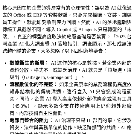
核心原因在於企業領導層常有的心理慣性：誤以為 AI 就像過
去的 Office 或 ERP 等套裝軟體，只要完成採購、安裝、訓練
員工操作，就能即刻收割產力回饋。然而，AI 的落地邏輯與
傳統工具截然不同。導入 Copilot 或 AI agents 只是轉型的「末
端」，真正的轉型高度取決於底層基礎是否紮實。「2025 台
灣產業 AI 化大調查暨 AI 落地指引」調查顯示，那七成無法
跨越門檻的企業，大多忽略了以下四個落地要素：
數據衛生的斷層：
AI 運作的核心是數據。若企業內部的
資料分散、格式不一或缺乏治理，AI 就只是「垃圾進，垃
圾出（Garbage in, Garbage out）」。
流程數位化的不完整：
如果企業原本的業務流程仍高度依
賴非結構化的傳統溝通，強行塞入 AI 只會造成流程衝
突，同時，企業 AI 導入高度依賴外部供應商或現有工具
（45.3%），顯示多數企業在技術應用上仍仰賴外部廠
商、內部技術自主性偏低。
跨部門整合的阻力：
AI 治理不只是 IT 部門的事，它涉及
資安、法律與業務單位的協作。缺乏跨部門的共識，AI 應