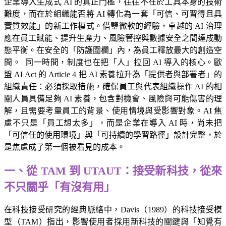
企業導入生成式 AI 的真正門檻，往往不在於工具本身的技術
難度，而在於組織能否將 AI 轉化為一套「可信、可習得且具
實質效能」的新工作模式。借鑒微軟的經驗，卓越的 AI 治理
應在員工賦能、提升生產力、風險管控與數據安全之間達成動
態平衡。在安全的「防護圍欄」內，為員工釋放最大的創造空
間。 同一時間，制度也在把「人」拉回 AI 導入的核心。歐
盟 AI Act 的 Article 4 把 AI 素養拉升為「提供者與部署者」的
組織責任：必須採取措施，確保員工與代表組織操作 AI 的相
關人員具備足夠 AI 素養，包含對機會、風險與可能傷害的理
解，且需要考量員工的背景、使用情境與受影響對象。AI 焦
慮不只是「員工想太多」，而是企業在導入 AI 時，尚未把
「可信任的使用環境」與「可持續的學習路徑」設計完整，於
是焦慮成了第一個被看見的成本。
一、從 TAM 到 UTAUT：接受新科技，從來
不只關乎「有沒有用」
在科技接受研究的經典脈絡中，Davis（1989）的科技接受模
型（TAM）指出，影響使用者採用新科技的關鍵與「知覺有