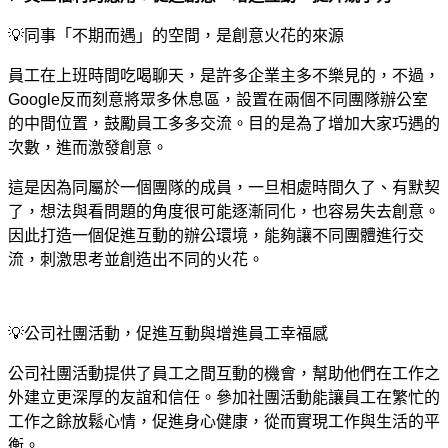
💡
同事「不期而遇」的空間，是創意火花的來源
員工在上班時間吃喝聊天，是許多企業主多不樂見的，不過，
Google
反而刻意將眾多休息區，設置在兩個不同團隊辦公室
的中間位置，鼓勵員工多多交流。目的是為了增加大家巧遇的
次數，進而激發創意。
這是因為同屬於一個團隊的成員，一旦相處時間久了、有默契
了，想法與看問題的角度很可能逐漸同化，也容易失去創意。
因此打造一個促進互動的辦公環境，能夠讓不同團體進行交
流，刺激思考並創造出不同的火花。
💡
公司社團活動，促進互動與增進員工幸福感
公司社團活動提供了員工之間互動的機會，幫助他們在工作之
外建立更深厚的友誼和信任。參加社團活動能讓員工在繁忙的
工作之餘放鬆心情，促進身心健康，從而實現工作與生活的平
衡。