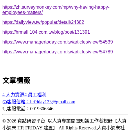
https://zh.surveymonkey.com/mp/why-having-happy-
employees-matters/
https://dailyview.tw/popular/detail/24382
https://hrmall.104.com.tw/blog/post/131391
https://www.managertoday.com.tw/articles/view/54539
https://www.managertoday.com.tw/articles/view/54789
文章標籤
#
人力資源
#
員工福利
客服信箱：hrfriday123@gmail.com
客服電話：0919306346
© 2026 資點研習平台_以人資專業開闊知識工作者視野【人資
小週末 HR FRIDAY 建置】 All Rights Reserved.
人資小週末社