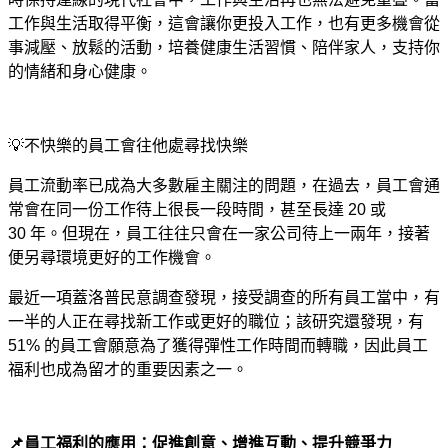
工作與生活取得平衡，這會讓你更投入工作，也有更多機會從
事減壓、放鬆的活動，培養健康生活習慣、陪伴家人，支持你
的情緒和身心健康。
💡
不快樂的員工會往他處尋找快樂
員工流動率已成為大多數雇主關注的問題，在過去，員工會通
常會在同一份工作待上很長一段時間，甚至長達
20
或
30
年。但現在，員工往往只會在一家公司待上一兩年，接著
便另尋環境更好的工作機會。
最近一項蓋洛普民意調查發現，接受調查的所有員工當中，有
一半的人正在尋找新工作或更好的職位；該研究還發現，有
51%
的員工會願意為了獲得彈性工作時間而轉職，因此員工
福利也成為留才的重要因素之一。
📌
員工福利的應用：促進創意、增進互動、提升競爭力