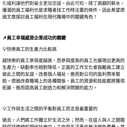
化福利讓他們對雇主更加忠誠。由此可知，
除了高額的薪水，
優渥的員工福利也是求職者找工作時注重的條件，因此希望透
過文章探討員工福利在現代職場中的關鍵角色！
📌
員工幸福感是企業成功的關鍵
💡
快樂員工的生產力比較高
越快樂的員工參與度越高，而參與度高的員工也展現出更高的
生產力，缺勤率也相對降低。正面的工作文化會鼓勵員工建立
彼此之間的友誼、改善個人福祉，進而對公司的盈利帶來幫
助。透過改善職場上的各種關係，員工的資源和技能都將獲得
拓展，進而提高員工創造力和解決問題的能力。
💡
工作與生活之間的平衡對員工而言是最重要的
過去，人們將工作獨立於生活之外；然而，在這人與人之間隨
時保持連線的現代社會中，工作與生活再也無法避免重疊。當