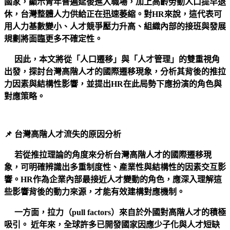
國家，顯示青年普遍延後進入職場，加上高齡勞動人口提早退
休，台灣整體人力供給正在迅速萎縮。對HR來說，這代表可
用人力基數變小、人才競爭壓力升高、組織內部的接班與發展
規劃將面臨更多不確定性。
因此，本文將從「人口遷移」與「人才管理」的雙重視角
出發，探討台灣高階人才的國際遷移現象，分析其背後的推拉
力因素與結構性影響，並提出HR在此局勢下應扮演的角色與
對應策略。
📌 台灣高階人才流失的原因分析
若從推拉理論的角度來分析台灣高階人才的國際遷移現
象，可明確辨識出多重制度性、產業性與結構性的因素交互影
響。HR作為企業內部最接近人才變動的角色，應深入理解這
些影響背後的動力來源，才能有效建構對應機制。
一方面，拉力（pull factors）來自於外國對高階人才的積極
吸引。 近年來，全球許多已開發國家因應少子化與人才短缺