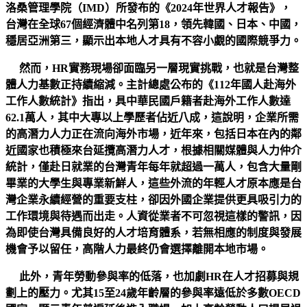
洛桑管理學院（IMD）所發布的《2024年世界人才報告》，
台灣在全球67個經濟體中名列第18，領先韓國、日本、中國，
穩居亞洲第三，顯示出本地人才具有不容小覷的國際競爭力。
然而，HR實務現場卻面臨另一層現實挑戰，也就是台灣整
體人力基數正持續縮減。主計總處公布的《112年國人赴海外
工作人數統計》指出，具中華民國戶籍者赴海外工作人數達
62.1萬人，其中大專以上學歷者佔近八成，這說明，企業所需
的高潛力人力正在流向海外市場，近年來，包括日本在內的鄰
近國家也積極來台延攬高潛力人才，根據相關媒體與人力仲介
統計，僅赴日就業的台灣青年每年就超過一萬人，包含大量剛
畢業的大學生與專業新鮮人，這些外流的年輕人才原本應是台
灣企業永續經營的重要支柱，卻因外國企業提供更具吸引力的
工作環境與待遇而出走。人資從業者不可忽視這樣的警訊，因
為即使台灣具備良好的人才培育體系，若無相應的制度與發展
機會予以留任，高階人力最終仍會選擇離開本地市場。
此外，青年勞動參與率的低落，也加劇HR在人才招募與規
劃上的壓力。尤其15至24歲年齡層的參與率遠低於多數OECD