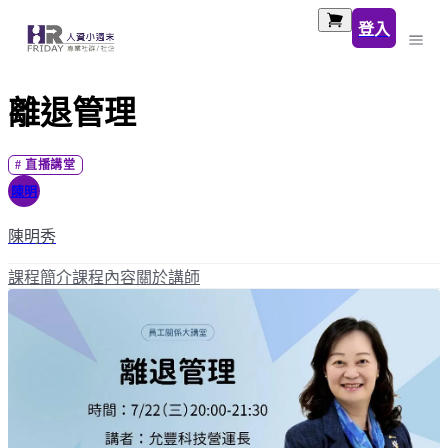
登入
離退管理
#
直播講堂
陳明
陳明秀
課程簡介
課程內容
關於講師