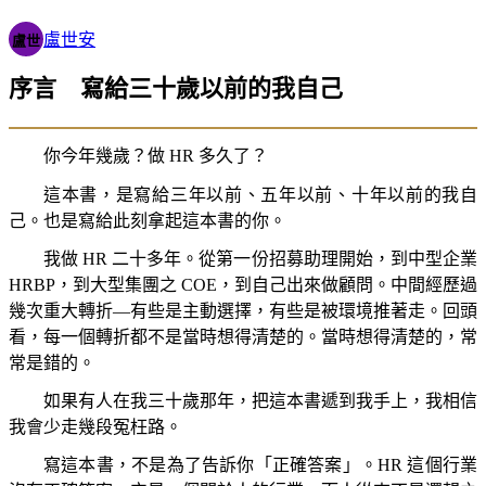
盧世安
盧世
序言 寫給三十歲以前的我自己
你今年幾歲？做 HR 多久了？
這本書，是寫給三年以前、五年以前、十年以前的我自
己。也是寫給此刻拿起這本書的你。
我做 HR 二十多年。從第一份招募助理開始，到中型企業
HRBP，到大型集團之 COE，到自己出來做顧問。中間經歷過
幾次重大轉折—有些是主動選擇，有些是被環境推著走。回頭
看，每一個轉折都不是當時想得清楚的。當時想得清楚的，常
常是錯的。
如果有人在我三十歲那年，把這本書遞到我手上，我相信
我會少走幾段冤枉路。
寫這本書，不是為了告訴你「正確答案」。HR 這個行業