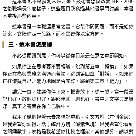
這本書也不是預測未來之書。技術會怎麼改變 HR、2030
之後職場長什麼樣子，這些題目我寫過其他書專門討論。本書
不重複那些內容。
這本書是一本職涯思考之書。它幫你問問題，而不是給你
答案。它陪你走一段路，而不是替你決定方向。
▎
三、這本書怎麼讀
不必從頭讀到尾。你可以從你目前最在意之章節開始。
如果你正在思考要不要轉職，跳到第五章「轉換」。如果
你正在為與業務之溝通而苦惱，跳到第四章「對話」。如果你
正在懷疑自己之能力地圖是否完整，跳到第二章「能力」。
讀完一章，建議你停下來。把書放下，想一想。寫一段筆
記也好，散個步也好，跟夥伴聊一聊也好。書中之文字只是觸
媒，真正之答案在你自己腦中。
我用了幾個視覺元素來標記重點。引文方塊（左側金邊）
是我希望你記得之話；統計方塊（深紫色塊）是我希望你看到
之關鍵數字；表格是我希望你比較之框架。其他部分，請以對