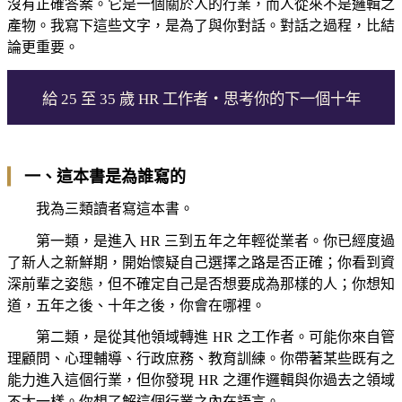
沒有正確答案。它是一個關於人的行業，而人從來不是邏輯之
產物。我寫下這些文字，是為了與你對話。對話之過程，比結
論更重要。
給 25 至 35 歲 HR 工作者・思考你的下一個十年
▎
一、這本書是為誰寫的
我為三類讀者寫這本書。
第一類，是進入 HR 三到五年之年輕從業者。你已經度過
了新人之新鮮期，開始懷疑自己選擇之路是否正確；你看到資
深前輩之姿態，但不確定自己是否想要成為那樣的人；你想知
道，五年之後、十年之後，你會在哪裡。
第二類，是從其他領域轉進 HR 之工作者。可能你來自管
理顧問、心理輔導、行政庶務、教育訓練。你帶著某些既有之
能力進入這個行業，但你發現 HR 之運作邏輯與你過去之領域
不太一樣。你想了解這個行業之內在語言。