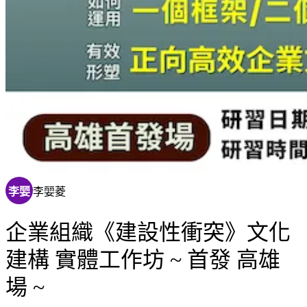
李婯
李婯菱
企業組織《建設性衝突》文化
建構 實體工作坊 ~ 首發 高雄
場 ~