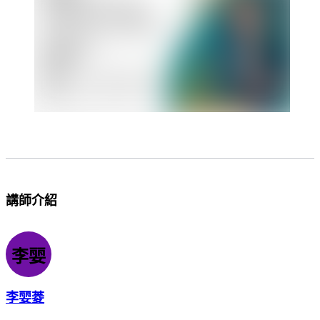
講師介紹
李婯
李婯菱