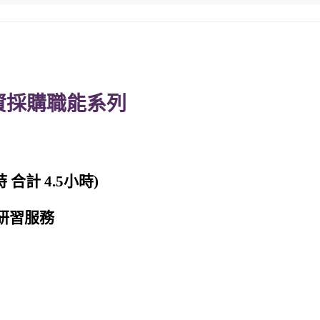
資採購職能系列
 合計 4.5小時)
看研習服務