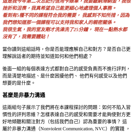
這是我今年第二次忘記付信用卡賬單，我要繳納滯納金，我很
挫折和沮喪，我真希望自己能更細心地處理個人事務。
看到有
5
種不同的課程符合我的需要， 我感到不知所措，因為
我們想知道那一個課程可以支持我和家人的親密關係。
我很生氣，我的室友剛才洗澡洗了
25
分鐘， 現在一點熱水都
沒有了，我需要體貼！
當你讀到這組話時，你是否能理應解自己和對方？是否自己更
理解說話者的期待
並知道如何和他們相處？
後面一組的每個表達方式都對自己的感受負責而不進行評判，
而是清楚地描述、是什麼困擾他們、 他們有何感受以及他們
想要的是什麼。
甚麼是非暴力溝通
這兩組句子展示了我們將在本課程探討的問題：如何不陷入習
慣性的評判思維？怎樣表達自己的感受和需要才能夠使對方更
好地傾聽和關注對方（包括我們自己）認為重要的事情？ 這
屬於非暴力溝通（
Nonviolent Communication, NVC
）的實踐 ，