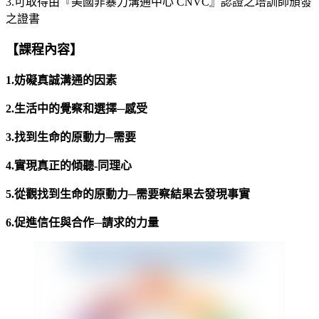
3.可取得由『美國非暴力溝通中心 CNVC』認證之培訓師頒發
之證書
【課程內容】
1.
妨礙真誠溝通的因素
2.
生活中的覺察和選擇
─
感受
3.
找到生命的原動力
─
需要
4.
實現真正的傾聽
-
同理心
5.
從觀找到生命的原動力
─
需要察結果去發現事實
6.
促進信任與合作
─
請求的力量