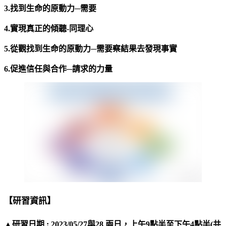
3.
找到生命的原動力
─
需要
4.
實現真正的傾聽
-
同理心
5.
從觀找到生命的原動力
─
需要察結果去發現事實
6.
促進信任與合作
─
請求的力量
【研習資訊】
▲研習日期 : 2023/05/27與28 兩日，上午9點半至下午4點半(共