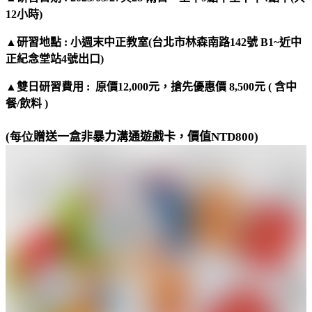
12小時)
▲研習地點 : 小週末中正教室(台北市林森南路142號 B1~近中
正紀念堂站4號出口)
▲雙日研習費用 : 原價12,000元，搶先優惠價 8,500元 ( 含中
餐/飲料 )
(每位
贈送一盒非暴力溝通遊戲卡，價值
NTD800)