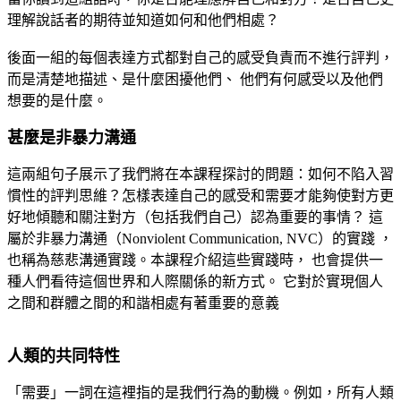
理解說話者的期待
並知道如何和他們相處？
後面一組的每個表達方式都對自己的感受負責而不進行評判，
而是清楚地描述、是什麼困擾他們、 他們有何感受以及他們
想要的是什麼。
甚麼是非暴力溝通
這兩組句子展示了我們將在本課程探討的問題：如何不陷入習
慣性的評判思維？怎樣表達自己的感受和需要才能夠使對方更
好地傾聽和關注對方（包括我們自己）認為重要的事情？ 這
屬於非暴力溝通（
Nonviolent Communication, NVC
）的實踐 ，
也稱為慈悲溝通實踐。本課程介紹這些實踐時， 也會提供一
種人們看待這個世界和人際關係的新方式。 它對於實現個人
之間和群體之間的和諧相處有著重要的意義
人類的共同特性
「需要」一詞在這裡指的是我們行為的動機。例如，所有人類