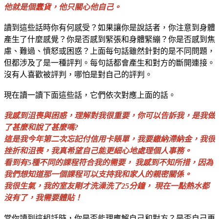
他就是個蠢貨，他只關心他自己。
讀到這些話時你有何感受？如果讓你是說話者，你注意到身體
產生了什麼感覺？你是否感到緊張和身體緊繃？你是否感到焦
慮、難過、憤怒或困惑？上面每句話雖然針對的是不同問題，
但都涉及了是一種評判。每句話都會產生和對方的斷開連接。
沒有人喜歡被評判，哪怕是對自己的評判。
現在讀一讀下面這些話，它們依次對應上面的話。
我感到沮喪與困惑，理解對我很重要，你可以告訴我，是我做
了甚麼和說了甚麼嗎
?
這是我今年第二次忘記付信用卡賬單，我要繳納滯納金，我很
挫折和沮喪，我真希望自己能更細心地處理個人事務。
看到有
5
種不同的課程符合我的需要， 我感到不知所措，因為
我們想知道那一個課程可以支持我和家人的親密關係。
我很生氣，我的室友剛才洗澡洗了
25
分鐘， 現在一點熱水都
沒有了，我需要體貼！
當你讀到這組話時，你是否能理應解自己和對方？是否自己更