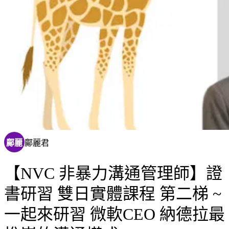
鄺麗
鄺麗君
【NVC 非暴力溝通管理師】證
書研習 雙日實體課程 第二梯 ~
一起來研習 微軟CEO 納德拉最