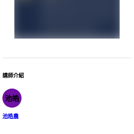
講師介紹
池皓
池皓農