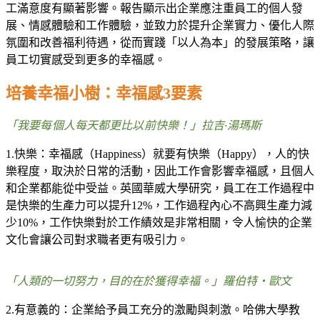
工滿意度有顯著影響。報告顯示出企業應注重員工的個人發
展、情感體驗和工作體驗，並致力於提升企業實力、優化人際
氛圍和改善福利待遇，從而實踐「以人為本」的發展策略，讓
員工切實感受到更多的幸福感。
培養幸福小樹：幸福感
3
要素
「我要每個人每天都更比以前快樂！」
拉吉
·
湯瑪斯
1.
快樂：幸福感（
Happiness
）就要有快樂（
Happy
），人的快
樂程度，取決於日常的活動，因此工作會影響幸福感，且個人
和企業都能從中受益。英國華威大學研究，員工在工作過程中
是快樂的生產力可以提升
12%
，工作過程內心不高興生產力減
少
10%
，工作快樂對於工作績效是非常相關，令人愉快的企業
文化會讓公司對求職者更有吸引力。
「人類的一切努力，目的在於獲得幸福。」羅伯特
‧
歐文
2.
有意義的：企業給予員工充分的激勵與刺激。哈佛大學教