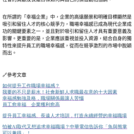
在所謂的「幸福企業」中，企業的高遠願景和明確目標顯然是
吸引和留住人才的核心競爭力，職場幸福感已成為現代企業成
功的關鍵要素之一，並且對於吸引和留住人才具有重要意義及
影響。更重要的是，企業應該重視並投入資源，結合自身的獨
特性來提升員工的職場幸福感，
從而在競爭激烈的市場中脫穎
而出。
🔗
參考文章
如何提升工作職場幸福感？
我要的不只是薪水！社會新鮮人求職最在意的十大因素
幸福感勉強及格，職場關係最讓人苦惱
員工愈幸福 企業獲利愈高
提升員工幸福感、長遠人才培訓，打造永續經營的幸福職場
怕被
AI
取代又想追求幸福職場？中華電信告訴你「魚與熊掌
可以兼得」！