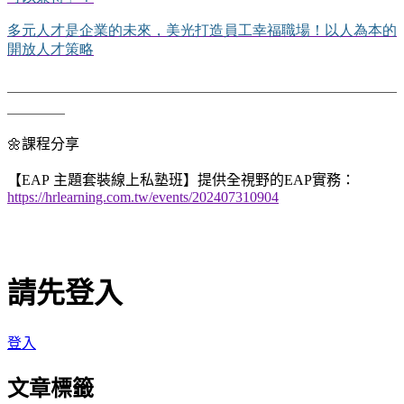
多元人才是企業的未來，美光打造員工幸福職場
！以人為本的
開放人才策略
＿＿＿＿＿＿＿＿＿＿＿＿＿＿＿＿＿＿＿＿＿＿＿＿＿＿＿
＿＿＿＿
🌼
課程分享
【
EAP
主題套裝
線上私塾班】提供全視野的
EAP
實務：
https://hrlearning.com.tw/events/202407310904
請先登入
登入
文章標籤