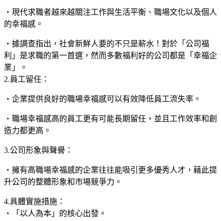
・現代求職者越來越關注工作與生活平衡、職場文化以及個人
的幸福感。
・據調查指出，社會新鮮人要的不只是薪水！對於「公司福
利」是求職的第一首選，然而多數福利好的公司都是「幸福企
業」。
2.
員工留任：
・企業提供良好的職場幸福感可以有效降低員工流失率。
・職場幸福感高的員工更有可能長期留任，並且工作效率和創
造力都更高。
3.
公司形象與聲譽：
・擁有高職場幸福感的企業往往能吸引更多優秀人才，藉此提
升公司的整體形象和市場競爭力。
4.
具體實施措施：
・「以人為本」的核心出發。