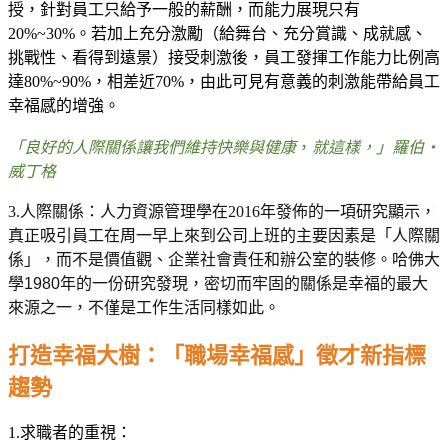
授，針對員工只給予一般的薪酬，而能力展現只有
20%~30%
。若加上充分激勵（給舞台、充分賞識、成就感、
挑戰性、看得到遠景）接受刺激後，員工發揮工作能力比例高
達
80%~90%
，相差近
70%
，由此可見有意義的刺激能帶給員工
幸福感的增強。
「良好的人際關係讓我們維持快樂與健康
，
就這樣，」羅伯
‧
威丁格
3.
人際關係：人力資源管理學在
2016
年發佈的一項研究顯示，
真正吸引員工在周一早上來到公司上班的主要因素是「人際關
係」，而不是價值觀、企業社會責任和辦公室的裝修。
哈佛大
學
1980
年的一份研究發現，密切而牢固的關係是幸福的最大
來源之一，不僅是工作生活同樣如此。
打造幸福大樹：「職場幸福感」徵才新指標
趨勢
1.
求職者的重視：