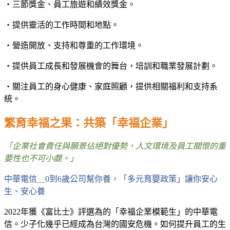
・三節獎金、員工旅遊和績效獎金。
・提供靈活的工作時間和地點。
・營造開放、支持和尊重的工作環境。
・提供員工成長和發展機會的舞台，培訓和職業發展計劃。
・關注員工的身心健康、家庭照顧，提供相關福利和支持系
統。
繁育幸福之果：共築「幸福企業」
「企業社會責任與願景佔絕對優勢，人文環境及員工關懷的重
要性也不可小覷。」
中華電信＿
0
到
6
歲公司幫你養，「多元育嬰政策」讓你安心
生、安心養
2022
年獲《富比士》評選為的「幸福企業模範生」的中華電
信。少子化幾乎已經成為台灣的國安危機。如何提升員工的生