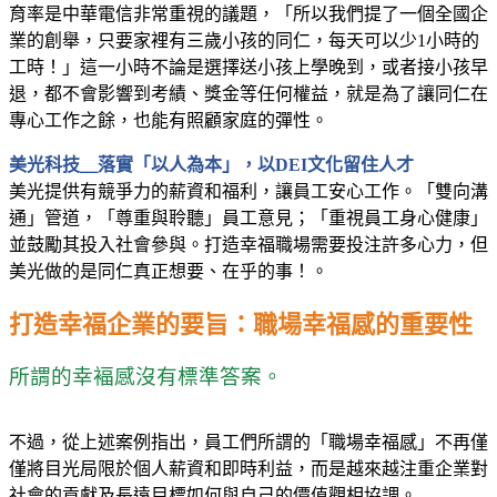
育率是中華電信非常重視的議題，「所以我們提了一個全國企
業的創舉，只要家裡有三歲小孩的同仁，每天可以少
1
小時的
工時！」這一小時不論是選擇送小孩上學晚到，或者接小孩早
退，都不會影響到考績、獎金等任何權益，就是為了讓同仁在
專心工作之餘，也能有照顧家庭的彈性。
美光科技＿
落實「以人為本」，以
DEI
文化留住人才
美光提供有競爭力的薪資和福利，讓員工安心工作。「雙向溝
通」管道，「尊重與聆聽」員工意見；「重視員工身心健康」
並鼓勵其投入社會參與。打造幸福職場需要投注許多心力，但
美光做的是同仁真正想要、在乎的事！。
打造幸福企業的要旨：職場幸福感的重要性
所謂的幸褔感沒有標準答案。
不過，從上述案例指出，員工們所謂的「職場幸福感」不再僅
僅將目光局限於個人薪資和即時利益，而是越來越注重企業對
社會的貢獻及長遠目標如何與自己的價值觀相協調。