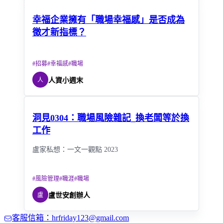
幸福企業擁有「職場幸福感」是否成為
徵才新指標？
#
招募
#
幸福感
#
職場
人
人資小週末
洞見0304：職場風險雜記_換老闆等於換
工作
盧家私想：一文一觀點 2023
#
風險管理
#
職涯
#
職場
盧
盧世安創辦人
客服信箱：hrfriday123@gmail.com