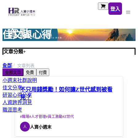
登入
佳文與心得
文章分類
+
全部
首頁
文章列表
全部文章
免費
付費
人資小百科
小週末社群說明
佳文分享
不只用錢獎勵！如何讓Z世代感到被看
研習心得分享
見？
人資跨界洞見
職涯思考
#
職場
#
人才管理
#
員工激勵
#
Z世代
人
人資小週末