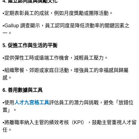
4.
建立認同度與獎勵文化
•
定期表彰員工的成就，例如月度獎勵或團隊活動。
•
Gallup
調查顯示，員工認同度是降低流動率的關鍵因素之
一。
5.
促進工作與生活的平衡
•
提供彈性工時或遠端工作機會，減輕員工壓力。
•
組織聚餐、郊遊或家庭日活動，增強員工的幸福感與歸屬
感。
6.
善用數據與工具
•
使用
人才九宮格工具
評估員工的潛力與挑戰，避免「放錯位
置」。
•
將離職率納入主管的績效考核（
KPI
），鼓勵主管重視人才留
任。