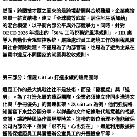
然而，跨國搶才隨之而來的是跨境薪酬與合規難題。企業應捨
棄單一薪資結構，建立「全球職等底薪 + 居住地生活加給」
的混合模型，以平衡內部公平與外部競爭力。同時，針對
OECD 2026 年提出的「50% 工時稅務避風港規則」，HR 應
導入自動化合規監控系統，嚴謹處理員工跨境工作的租稅風險
與社會保險難題。不僅是為了內部管理，也是為了避免企業在
無意中違反不同國家的就業與稅收規則。
第三部分：借鏡 GitLab 打造永續的遠距團隊
遠距工作的最大挑戰往往不是技術，而是「孤獨感」與「過
勞」。為了打造永續的遠距團隊，企業必須建立非同步溝通文
化與「手冊優先」的營運框架。以 GitLab 為例，他們強調將
知識寫下來並公開分享，以詳盡的文件紀錄取代無意義的視訊
會議，讓跨時區協作實現零時差。這樣的數位治理不僅能確保
公司內部公平，落實「眼不見，心也要在」，還能利用數據評
鑑確保遠距員工與實體辦公室員工的升遷機會平等。