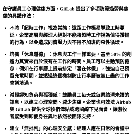
在守護員工心理健康方面，GitLab 提出了多項防範過勞與焦
慮的具體作法：
不將「超時工作」視為常態：遠距工作極易導致工時蔓
延，企業高層與經理人絕對不能將超時工作視為值得讚揚
的行為，以免造成同儕壓力與不得不加班的惡性循環。
培養「休息道德」：休息與工作一樣重要，甚至 50% 的創
造力其實來自於沒有在工作的時間。員工可以主動預防倦
怠，例如在行事曆上提前排定「潛在休假」，強迫自己預
留充電時間，並透過這個機制防止行事曆被無止盡的工作
會議填滿。
減輕認知負荷與孤獨感：鼓勵員工每天或每週結清未讀的
訊息，以建立心理空間、減少焦慮。企業也可效法 Airbnb
與 GitLab 提供全球換宿津貼或跨國線下見面會，讓游牧
者感受到即便身在異地依然被團隊支持。
建立「無批判」的心理安全感：經理人應在日常的會議中