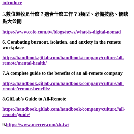
introduce
5.數位遊牧是什麼？適合什麼工作？3類型、必備技能、優缺
點大公開
https://www.cofo.com.tw/blogs/news/what-is-digital-nomad
6. Combating burnout, isolation, and anxiety in the remote
workplace
https://handbook.gitlab.com/handbook/company/culture/all-
remote/mental-health/
7.A complete guide to the benefits of an all-remote company
https://handbook.gitlab.com/handbook/company/culture/all-
remote/remote-benefits/
8.GitLab's Guide to All-Remote
https://handbook.gitlab.com/handbook/company/culture//all-
remote/guide/
9.
https://www.mercer.com/zh-tw/