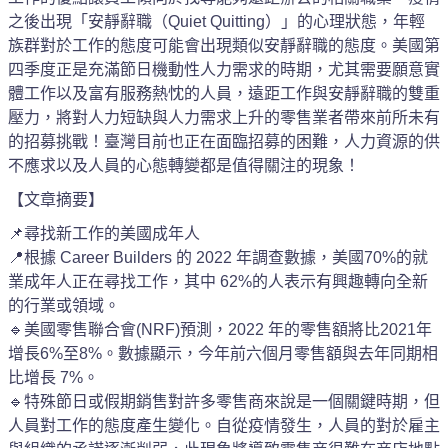
之後出現「安靜辭職（Quiet Quitting）」的心理狀態，年輕
族群對於工作的態度可能會出現類似安靜辭職的態度。美國第
四季度正是充滿節日機動性人力需求的時期，尤其需要願意實
體工作以及富有服務熱忱的人員，遠距工作與安靜辭職的雙重
壓力，將對人力短缺與人力需求上升的零售業者帶來前所未有
的招募挑戰！臺灣目前也正在面臨招募的困難，人力資源的供
不應求以及人員的心態轉變都是值得關注的現象！
【文章摘要】
📌尋找新工作的美國成年人
📍根據 Career Builders 的 2022 年調查數據，美國70%的就
業成年人正在尋找工作，其中 62%的人表示有興趣轉向全新
的行業或領域。
🔹美國零售聯合會(NRF)預測，2022 年的零售額將比2021年
增長6%至8%。數據顯示，今年前六個月零售額與去年同期相
比增長 7%。
🔹特殊節日或假期銷售對許多零售商來說是一個關鍵時期，但
人員對工作的態度產生變化。自從疫情發生，人員的對於雇主