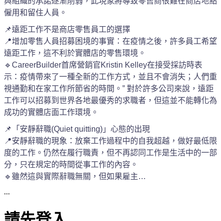
與組織的承諾逐漸削弱，此現象將導致零售商很難在商店地點
僱用和留住人員。
📌遠距工作不是商店零售員工的選擇
📍增加零售人員招募困境的事實：在疫情之後，許多員工希望
遠距工作，這不利於實體店的零售環境。
🔹CareerBuilder首席營銷官Kristin Kelley在接受採訪時表
示：疫情帶來了一種全新的工作方式，並且不會消失；人們重
視通勤和在家工作所節省的時間。” 對於許多公司來說，遠距
工作可以招募到世界各地最優秀的求職者，但這並不能轉化為
成功的實體店面工作環境。
📌「安靜辭職(Quiet quitting)」心態的出現
📍安靜辭職的現象：放棄工作過程中的自我超越，做好最低限
度的工作。仍然在履行職責，但不再認同工作是生活中的一部
分，只在規定的時間從事工作的內容。
🔹雖然這與實際辭職無關，但如果雇主…
...
請先登入