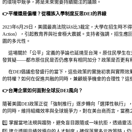
的環境中競爭，將是未來需要持續關注的議題。​
👉平權還是偏權？從種族入學制度反思DEI的界線
2023年6月29日，美國最高法院以6比3裁定，大學在招生時不
Action），引起教育界與社會極大震撼。支持者強調，招
園的多元性。
這場關於「公平」定義的爭論也延燒至台灣。原住民學生在升學
發質疑——都市原住民是否仍應享有相同加分？政策是否更有
在DEI倡議愈發盛行的當下，這些政策的實施初衷與實際效
的特權？如何在促進共融的同時，兼顧競爭機會的合理性？這些
👉台灣企業如何面對全球反DEI風向？
隨著美國DEI政策正從「強制推行」逐步轉向「選擇性執行」
的同時，維持組織效率與全球競爭力，對在美台商而言，當務
1️⃣ 掌握當地法規與趨勢，避免盲目跟隨或一味抗拒，透過靈
2️⃣ 建立透明且績效導向的人才制度，確保落實多元政策時