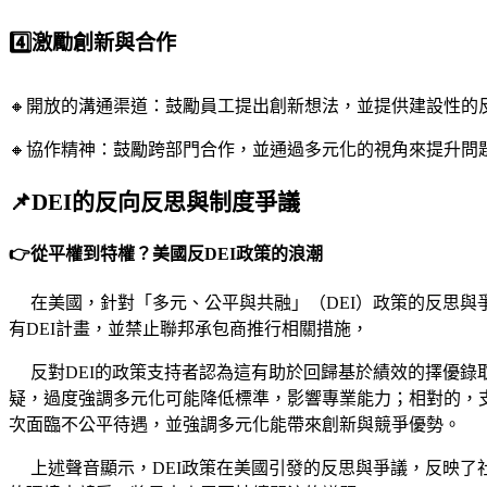
4️⃣激勵創新與合作
🔸開放的溝通渠道：鼓勵員工提出創新想法，並提供建設性的
🔸協作精神：鼓勵跨部門合作，並通過多元化的視角來提升問
📌DEI的反向反思與制度爭議
👉從平權到特權？美國反DEI政策的浪潮
​
在美國，針對「多元、公平與共融」（DEI）政策的反思與爭
有DEI計畫，並禁止聯邦承包商推行相關措施，
反對DEI的政策支持者認為這有助於回歸基於績效的擇優錄取
疑，過度強調多元化可能降低標準，影響專業能力；相對的，支
次面臨不公平待遇，並強調多元化能帶來創新與競爭優勢。
上述聲音顯示，DEI政策在美國引發的反思與爭議，反映了社