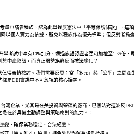
得考量申請者種族，認為此舉違反憲法中「平等保護條款」，這項裁決終
生應回歸以個人實力為依據，避免以種族作為優先標準；但反對者
考試中享有10%加分、通過族語認證者更可加權至1.35倍
利於中產階級，而真正弱勢族群反而被邊緣化？
果值得審慎檢討。我們需要反思：當「多元」與「公平」之間產
都是DEI實踐中不可忽視的核心議題。
，台灣企業，尤其是在美投資與營運的廠商，已無法對這波反DE
之急在於具備主動調整與策略應對的能力。：
活應變，確保業務穩定、合法經營。
，仍堅守「用人唯才」原則，避免外界誤解為降低標準。