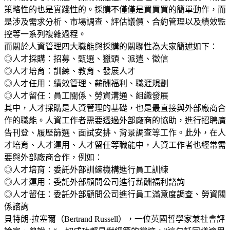
策略性的也是實踐性的。採購不僅僅是買買買的簡單動作，而
是涉及需求分析、市場調查、評估議價、合約管理以及績效監
控等一系列複雜過程。
而關於人資管理四大職能與採購的關聯性為大家簡述如下：
◎人才採購：招募、甄選、獵頭、派遣、徵信
◎人才培育：訓練、教育、發展人才
◎人才任用：績效管理、薪酬福利、職涯規劃
◎人才留任：員工關係、勞資溝通、組織發展
其中，人才採購是人資管理的基礎，也是最直接與外部廠商合
作的職能。人資工作者需要透過外部廠商的協助，進行招聘廣
告刊登、履歷篩選、面試安排、背景調查等工作。此外，在人
才培育、人才運用、人才留任等職能中，人資工作者也經常需
要與外部廠商合作，例如：
◎人才培育：委託外部訓練機構進行員工訓練
◎人才運用：委託外部顧問公司進行薪酬福利諮詢
◎人才留任：委託外部顧問公司進行員工滿意度調查、勞資關
係諮詢
貝特朗·拉塞爾（Bertrand Russell），一位英國哲學家兼社會評