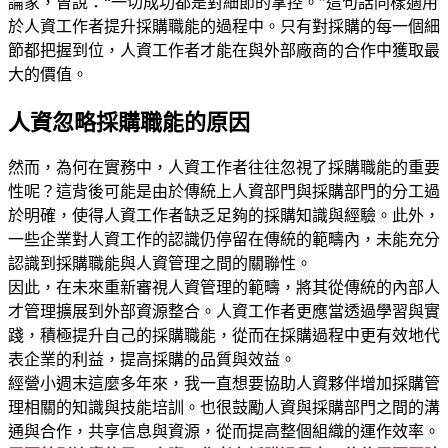
論家，曾說：“一切成功都是對細節的掌控。”這句話同樣適用
於人資工作者提升採購職能的過程中。只有對採購的每一個細
節都把握到位，人資工作者才能在與外部廠商的合作中獲取最
大的價值。
人資忽略採購職能的原因
然而，為何在實務中，人資工作者往往忽視了採購職能的重要
性呢？這背後可能是由於傳統上人資部門與採購部門的分工過
於明確，使得人資工作者缺乏足夠的採購知識與經驗。此外，
一些企業對人資工作的認識仍停留在傳統的範疇內，未能充分
認識到採購職能與人資管理之間的關聯性。
因此，在未來重新審視人資管理的範疇，將其從傳統的內部人
才管理擴展到外部資源整合。人資工作者更應當透過學習與實
踐，積極提升自己的採購職能，從而在採購過程中更有效地代
表企業的利益，提高採購的品質與效益。
經營小週末這麼多年來，我一直想要協助人資夥伴增加採購管
理相關的知識與技能培訓。也很鼓勵人資與採購部門之間的溝
通與合作，共享信息與資源，從而提高整個組織的運作效率。