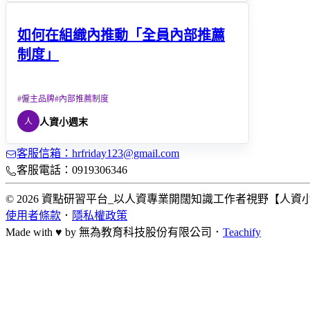
如何在組織內推動「全員內部推薦
制度」
#
僱主品牌
#
內部推薦制度
人
人資小週末
客服信箱：hrfriday123@gmail.com
客服電話：0919306346
© 2026 資點研習平台_以人資專業開闊知識工作者視野【人資小週末 HR FR
使用者條款
．
隱私權政策
Made with ♥ by
無為教育科技股份有限公司．
Teachify