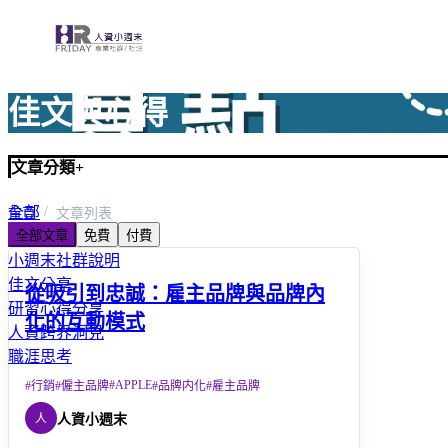
佳文與心得
文章分類
+
全部
首頁
文章列表
全部文章
免費
付費
人資小百科
小週末社群說明
佳文分享
從吸引到忠誠：雇主品牌與品牌內
研習心得分享
化的互動模式
人資跨界洞見
職涯思考
#
APPLE
#
行銷
#
僱主品牌
#
品牌内化
#
雇主品牌
人
人資小週末