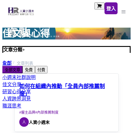
登入
佳文與心得
文章分類
+
全部
首頁
文章列表
全部文章
免費
付費
人資小百科
小週末社群說明
佳文分享
如何在組織內推動「全員內部推薦制
研習心得分享
度」
人資跨界洞見
職涯思考
#
僱主品牌
#
內部推薦制度
人
人資小週末