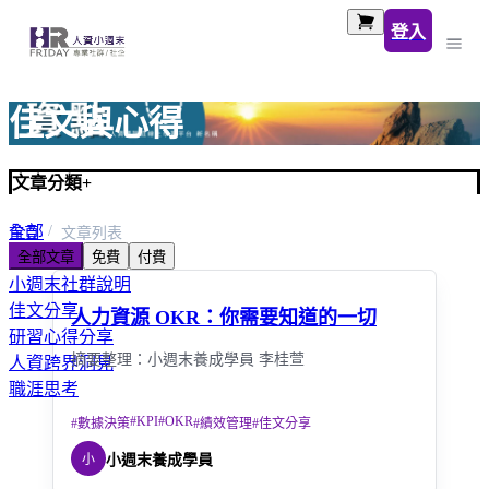
登入
佳文與心得
文章分類
+
全部
首頁
文章列表
全部文章
免費
付費
人資小百科
小週末社群說明
佳文分享
人力資源 OKR：你需要知道的一切
研習心得分享
摘要整理：小週末養成學員 李桂萱
人資跨界洞見
職涯思考
#
KPI
#
OKR
#
數據決策
#
績效管理
#
佳文分享
小
小週末養成學員